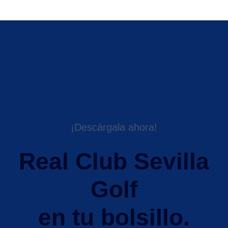
¡Descárgala ahora!
Real Club Sevilla
Golf
en tu bolsillo.